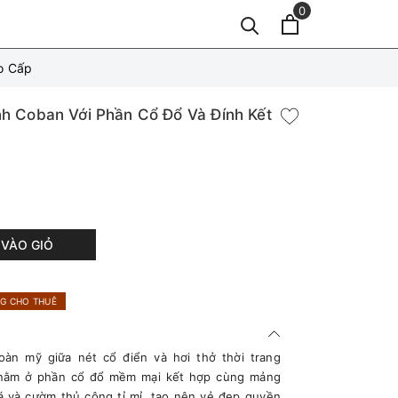
0
o Cấp
h Coban Với Phần Cổ Đổ Và Đính Kết
VÀO GIỎ
G CHO THUÊ
oàn mỹ giữa nét cổ điển và hơi thở thời trang
 nằm ở phần cổ đổ mềm mại kết hợp cùng mảng
á và cườm thủ công tỉ mỉ, tạo nên vẻ đẹp quyền