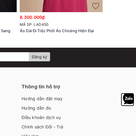
8.300.000₫
8.200.000₫
MÃ SP: LAD450
MÃ SP: LAD449
á Sang
Áo Dài Đi Tiệc Phối Áo Choàng Hiện Đại
Áo Dài Điểm Xu
Choàng Cape Q
Đăng ký
Thông tin hỗ trợ
Hướng dẫn đặt may
Hướng dẫn đo
Điều khoản dịch vụ
Chính sách Đổi - Trả