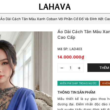
Áo Dài Cách Tân Màu Xanh Coban Với Phần Cổ Đổ Và Đính Kết Ca
Áo Dài Cách Tân Màu Xan
Cao Cấp
Mã SP:
LAD403
14.000.000₫
–
+
THÊM 
MIỄN PHÍ SHIP TRONG NƯỚC
KHÔN
THÔNG TIN SẢN PHẨM
Mẫu thiết kế là sự giao thoa h
đương đại. Điểm nhấn độc đáo
lưới xuyên thấu được đính kết đ