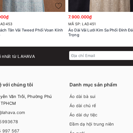
000₫
7.900.000₫
LAD453
MÃ SP: LAD451
Cách Tân Vải Tweed Phối Voan Kính
Áo Dài Vải Lưới Kim Sa Phối Đính Đ
p
Trọng
i nhất từ LAHAVA
ệ với chúng tôi
Danh mục sản phẩm
ễn Văn Trỗi, Phường Phú
Áo dài bà sui
, TPHCM
Áo dài chú rể
@lahava.com
Áo dài dự tiệc
5993678
Đầm dạ hội trung niên
5 997 567