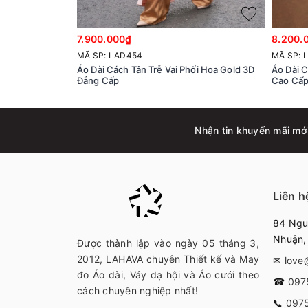
7.900.000₫
8.200.
MÃ SP: LAD454
MÃ SP: 
Áo Dài Cách Tân Trễ Vai Phối Hoa Gold 3D
Áo Dài 
Đẳng Cấp
Cao Cấ
Nhận tin khuyến mãi mớ
Liên h
84 Nguy
Nhuận
Được thành lập vào ngày 05 tháng 3,
2012, LAHAVA chuyên Thiết kế và May
✉
love
đo Áo dài, Váy dạ hội và Áo cưới theo
☎
097
cách chuyên nghiệp nhất!
📞
097