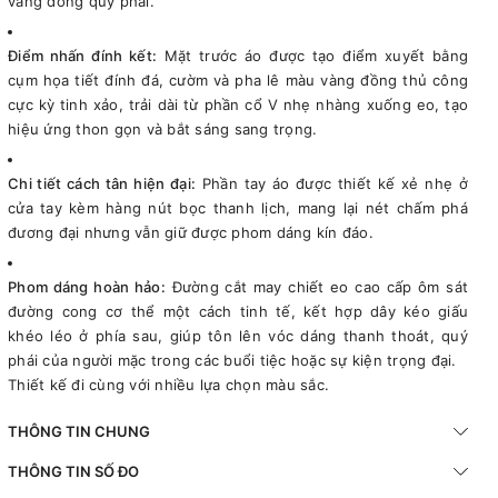
vàng đồng quý phái.
Điểm nhấn đính kết:
Mặt trước áo được tạo điểm xuyết bằng
cụm họa tiết đính đá, cườm và pha lê màu vàng đồng thủ công
cực kỳ tinh xảo, trải dài từ phần cổ V nhẹ nhàng xuống eo, tạo
hiệu ứng thon gọn và bắt sáng sang trọng.
Chi tiết cách tân hiện đại:
Phần tay áo được thiết kế xẻ nhẹ ở
cửa tay kèm hàng nút bọc thanh lịch, mang lại nét chấm phá
đương đại nhưng vẫn giữ được phom dáng kín đáo.
Phom dáng hoàn hảo:
Đường cắt may chiết eo cao cấp ôm sát
đường cong cơ thể một cách tinh tế, kết hợp dây kéo giấu
khéo léo ở phía sau, giúp tôn lên vóc dáng thanh thoát, quý
phái của người mặc trong các buổi tiệc hoặc sự kiện trọng đại.
Thiết kế đi cùng với nhiều lựa chọn màu sắc.
THÔNG TIN CHUNG
THÔNG TIN SỐ ĐO