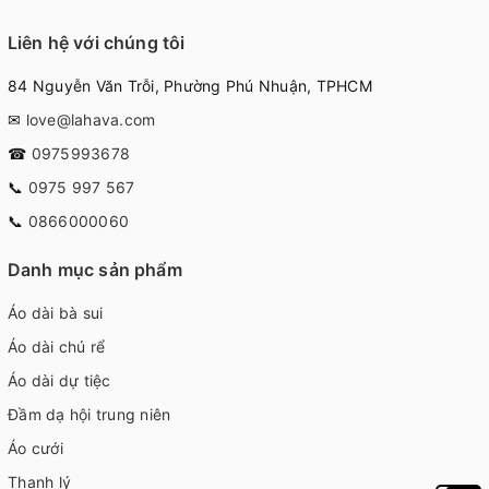
Liên hệ với chúng tôi
84 Nguyễn Văn Trỗi, Phường Phú Nhuận, TPHCM
✉
love@lahava.com
☎
0975993678
📞
0975 997 567
📞
0866000060
Danh mục sản phẩm
Áo dài bà sui
Áo dài chú rể
Áo dài dự tiệc
Đầm dạ hội trung niên
Áo cưới
Thanh lý