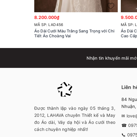
8.200.000₫
9.500.
MÃ SP: LAD456
MÃ SP: 
Áo Dài Cưới Màu Trắng Sang Trọng với Chi
Áo Dài C
Tiết Áo Choàng Vai
Cao Cấp
Nhận tin khuyến mãi mớ
Liên h
84 Nguy
Nhuận
Được thành lập vào ngày 05 tháng 3,
2012, LAHAVA chuyên Thiết kế và May
✉
love
đo Áo dài, Váy dạ hội và Áo cưới theo
☎
097
cách chuyên nghiệp nhất!
📞
097