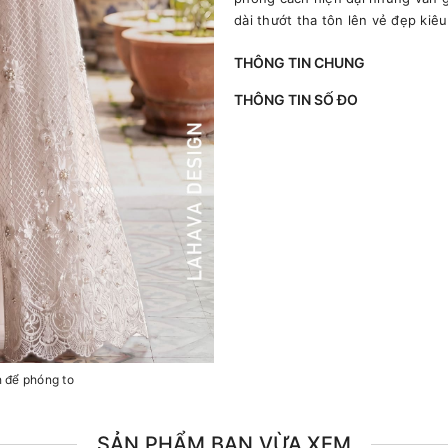
dài thướt tha tôn lên vẻ đẹp kiê
THÔNG TIN CHUNG
THÔNG TIN SỐ ĐO
h để phóng to
SẢN PHẨM BẠN VỪA XEM