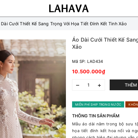
 Dài Cưới Thiết Kế Sang Trọng Với Họa Tiết Đính Kết Tinh Xảo
Áo Dài Cưới Thiết Kế Sang
Xảo
Mã SP:
LAD434
10.500.000₫
–
+
THÊM 
MIỄN PHÍ SHIP TRONG NƯỚC
KHÔN
THÔNG TIN SẢN PHẨM
Mẫu áo dài nằm trong bộ sưu tậ
họa tiết đính kết hoa nổi và ng
phong cách hiện đại nhưng vẫn g