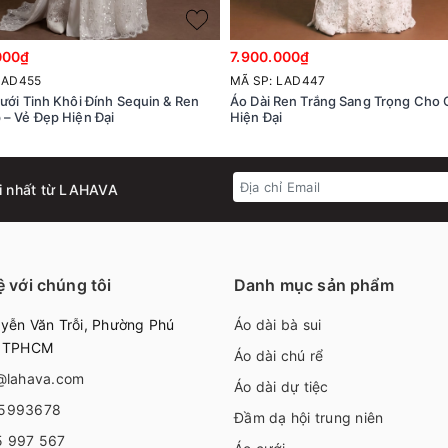
000₫
7.900.000₫
LAD455
MÃ SP: LAD447
ưới Tinh Khôi Đính Sequin & Ren
Áo Dài Ren Trắng Sang Trọng Cho
 – Vẻ Đẹp Hiện Đại
Hiện Đại
i nhất từ LAHAVA
ệ với chúng tôi
Danh mục sản phẩm
ễn Văn Trỗi, Phường Phú
Áo dài bà sui
, TPHCM
Áo dài chú rể
@lahava.com
Áo dài dự tiệc
5993678
Đầm dạ hội trung niên
5 997 567