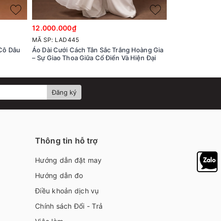
12.000.000₫
7.500.000₫
MÃ SP: LAD445
MÃ SP: LAD427
 Cô Dâu
Áo Dài Cưới Cách Tân Sắc Trắng Hoàng Gia
Áo Dài Cưới Re
– Sự Giao Thoa Giữa Cổ Điển Và Hiện Đại
Trọng
Đăng ký
Thông tin hỗ trợ
Hướng dẫn đặt may
Hướng dẫn đo
Điều khoản dịch vụ
Chính sách Đổi - Trả