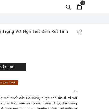
0
 Trọng Với Họa Tiết Đính Kết Tinh
VÀO GIỎ
G CHO THUÊ
p mới nhất của LAHAVA, được chế tác tỉ mỉ với
ọc trai trên nền lưới sang trọng. Thiết kế mang
iữ được nét thanh tao, truyền thống, với phần tà