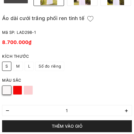
Áo dài cưới trắng phối ren tinh tế
Mã SP:
LAD298-1
8.700.000₫
KÍCH THƯỚC
S
M
L
Số đo riêng
MÀU SẮC
–
+
THÊM VÀO GIỎ