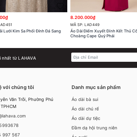
000₫
8.200.000₫
LAD451
MÃ SP: LAD449
ải Lưới Kim Sa Phối Đính Đá Sang
Áo Dài Điểm Xuyết Đính Kết Thủ C
Choàng Cape Quý Phái
i nhất từ LAHAVA
ệ với chúng tôi
Danh mục sản phẩm
ễn Văn Trỗi, Phường Phú
Áo dài bà sui
, TPHCM
Áo dài chú rể
@lahava.com
Áo dài dự tiệc
5993678
Đầm dạ hội trung niên
5 997 567