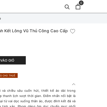
0
p
nh Kết Lông Vũ Thủ Công Cao Cấp
VÀO GIỎ
G CHO THUÊ
 và chiều sâu cuốn hút, thiết kế áo dài trong
 thanh lịch vượt thời gian. Điểm nhấn nổi bật là
ại từ vai dọc xuống thân áo, được đính kết đá và
à tinh xảo. Phom dáng ôm dọc chuẩn mực phối