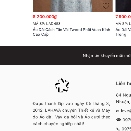
8.200.000₫
7.900.
MÃ SP: LAD453
MÃ SP: 
Áo Dài Cách Tân Vải Tweed Phối Voan Kính
Áo Dài V
Cao Cấp
Trọng
Nhận tin khuyến mãi mớ
Liên h
84 Nguy
Nhuận
Được thành lập vào ngày 05 tháng 3,
2012, LAHAVA chuyên Thiết kế và May
✉
love
đo Áo dài, Váy dạ hội và Áo cưới theo
☎
097
cách chuyên nghiệp nhất!
📞
097