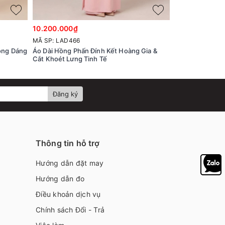
10.200.000₫
8.500.000₫
MÃ SP: LAD466
MÃ SP: LAD444
ông Dáng
Áo Dài Hồng Phấn Đính Kết Hoàng Gia &
Áo Dài Điểm Xu
Cắt Khoét Lưng Tinh Tế
Màu Đỏ Đô Sang
Đăng ký
Thông tin hỗ trợ
Hướng dẫn đặt may
Hướng dẫn đo
Điều khoản dịch vụ
Chính sách Đổi - Trả