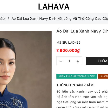
cấp
Áo Dài Lụa Xanh Navy Đính Kết Lông Vũ Thủ Công Cao Cấ
Áo Dài Lụa Xanh Navy Đí
Mã SP:
LAD436
7.900.000₫
–
+
THÊM 
MIỄN PHÍ SHIP TRONG NƯỚC
KHÔN
THÔNG TIN SẢN PHẨM
Sở hữu sắc xanh navy quý phái
bộ
ảnh tôn
vinh trọn vẹn nét đẹp
họa tiết lông vũ uốn lượn mềm m
cườm thủ công vô cùng tỉ mỉ v