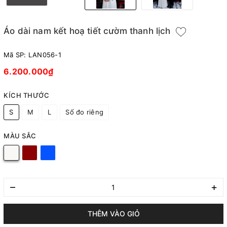
Áo dài nam kết hoạ tiết cườm thanh lịch
Mã SP:
LAN056-1
6.200.000₫
KÍCH THƯỚC
S
M
L
Số đo riêng
MÀU SẮC
–
+
THÊM VÀO GIỎ