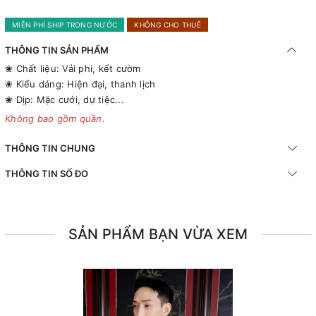
MIỄN PHÍ SHIP TRONG NƯỚC
KHÔNG CHO THUÊ
THÔNG TIN SẢN PHẨM
❀ Chất liệu: Vải phi, kết cườm
❀ Kiểu dáng: Hiện đại, thanh lịch
❀ Dịp: Mặc cưới, dự tiệc...
Không bao gồm quần.
THÔNG TIN CHUNG
THÔNG TIN SỐ ĐO
SẢN PHẨM BẠN VỪA XEM