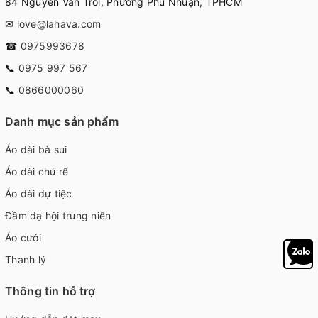
84 Nguyễn Văn Trỗi, Phường Phú Nhuận, TPHCM
✉
love@lahava.com
☎
0975993678
📞
0975 997 567
📞
0866000060
Danh mục sản phẩm
Áo dài bà sui
Áo dài chú rể
Áo dài dự tiệc
Đầm dạ hội trung niên
Áo cưới
Thanh lý
Thông tin hỗ trợ