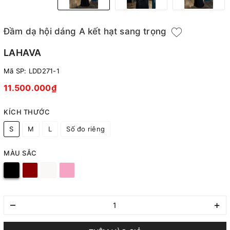
Đầm dạ hội dáng A kết hạt sang trọng
LAHAVA
Mã SP:
LDD271-1
11.500.000₫
KÍCH THƯỚC
S
M
L
Số đo riêng
MÀU SẮC
–
+