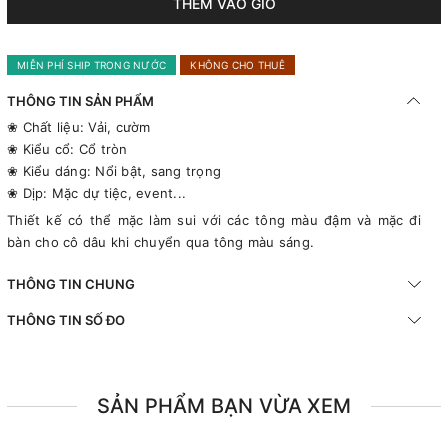
THÊM VÀO GIỎ
MIỄN PHÍ SHIP TRONG NƯỚC
KHÔNG CHO THUÊ
THÔNG TIN SẢN PHẨM
❀ Chất liệu: Vải, cườm
❀ Kiểu cổ: Cổ tròn
❀ Kiểu dáng: Nổi bật, sang trọng
❀ Dịp: Mặc dự tiệc, event...
Thiết kế có thể mặc làm sui với các tông màu đậm và mặc đi
bàn cho cô dâu khi chuyển qua tông màu sáng.
THÔNG TIN CHUNG
THÔNG TIN SỐ ĐO
SẢN PHẨM BẠN VỪA XEM