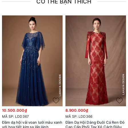
CÓ THỂ BẠN THÍCH
10.500.000₫
8.900.000₫
MÃ SP: LDD367
MÃ SP: LDD366
Đầm dạ hội vải voan lưới màu xanh
Đầm Dạ Hội Dáng Đuôi Cá Ren Đỏ
với họa tiết kim sa lấp lánh
Cao Cấp Phối Tay Xẻ Cách Điệu