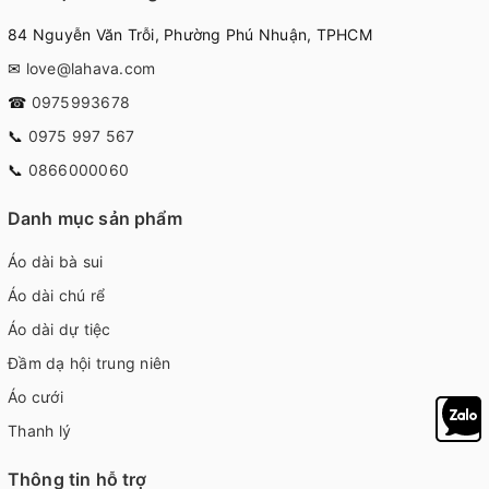
84 Nguyễn Văn Trỗi, Phường Phú Nhuận, TPHCM
✉
love@lahava.com
☎
0975993678
📞
0975 997 567
📞
0866000060
Danh mục sản phẩm
Áo dài bà sui
Áo dài chú rể
Áo dài dự tiệc
Đầm dạ hội trung niên
Áo cưới
Thanh lý
Thông tin hỗ trợ