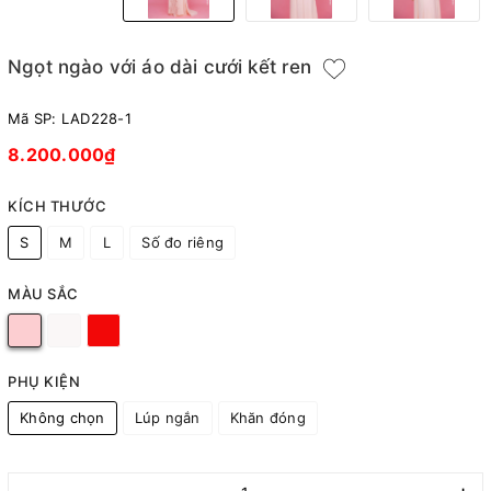
Ngọt ngào với áo dài cưới kết ren
Mã SP:
LAD228-1
8.200.000₫
KÍCH THƯỚC
S
M
L
Số đo riêng
MÀU SẮC
PHỤ KIỆN
Không chọn
Lúp ngắn
Khăn đóng