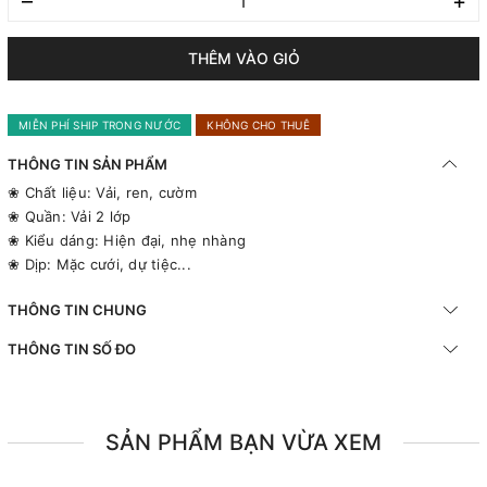
–
+
THÊM VÀO GIỎ
MIỄN PHÍ SHIP TRONG NƯỚC
KHÔNG CHO THUÊ
THÔNG TIN SẢN PHẨM
❀ Chất liệu: Vải, ren, cườm
❀ Quần: Vải 2 lớp
❀ Kiểu dáng: Hiện đại, nhẹ nhàng
❀ Dịp: Mặc cưới, dự tiệc...
THÔNG TIN CHUNG
THÔNG TIN SỐ ĐO
SẢN PHẨM BẠN VỪA XEM