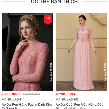
CÓ THỂ BẠN THÍCH
4%
7.900.000₫
9.200.000₫
8.200.000₫
MÃ SP: LAD414
MÃ SP: LAD383
Áo Dài Ren Hồng Pastel Đính Kim
Áo Dài Cưới Ren Màu Hồng Dâu
Sa Sang Trọng
Đính Kết Hoàng Gia