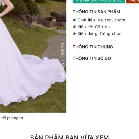
MIỄN PHÍ SHIP TRONG NƯỚC
KHÔN
THÔNG TIN SẢN PHẨM
❀ Chất liệu: Vải ren, cườm
❀ Kiểu cổ: Cổ tròn
❀ Kiểu dáng: Công chúa
THÔNG TIN CHUNG
THÔNG TIN SỐ ĐO
h để phóng to
SẢN PHẨM BẠN VỪA XEM