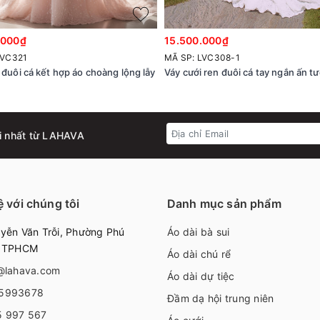
.000₫
15.500.000₫
LVC321
MÃ SP: LVC308-1
 đuôi cá kết hợp áo choàng lộng lẫy
Váy cưới ren đuôi cá tay ngắn ấn t
i nhất từ LAHAVA
ệ với chúng tôi
Danh mục sản phẩm
ễn Văn Trỗi, Phường Phú
Áo dài bà sui
, TPHCM
Áo dài chú rể
@lahava.com
Áo dài dự tiệc
5993678
Đầm dạ hội trung niên
5 997 567