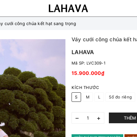
y cưới công chúa kết hạt sang trọng
Váy cưới công chúa kết h
LAHAVA
Mã SP:
LVC309-1
15.900.000₫
KÍCH THƯỚC
S
M
L
Số đo riêng
–
+
THÊM 