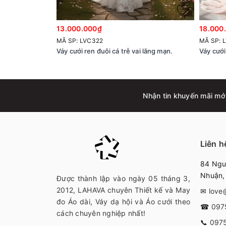
13.000.000₫
18.000
MÃ SP: LVC322
MÃ SP: 
Váy cưới ren đuôi cá trễ vai lãng mạn.
Váy cưới
Nhận tin khuyến mãi mớ
Liên h
84 Nguy
Nhuận
Được thành lập vào ngày 05 tháng 3,
2012, LAHAVA chuyên Thiết kế và May
✉
love
đo Áo dài, Váy dạ hội và Áo cưới theo
☎
097
cách chuyên nghiệp nhất!
📞
097