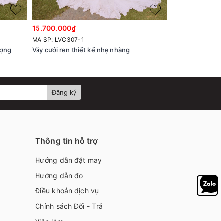
15.700.000₫
16.700.000₫
MÃ SP: LVC307-1
MÃ SP: LVC306-
ượng
Váy cưới ren thiết kế nhẹ nhàng
Váy cưới xoè nhẹ
Đăng ký
Thông tin hỗ trợ
Hướng dẫn đặt may
Hướng dẫn đo
Điều khoản dịch vụ
Chính sách Đổi - Trả