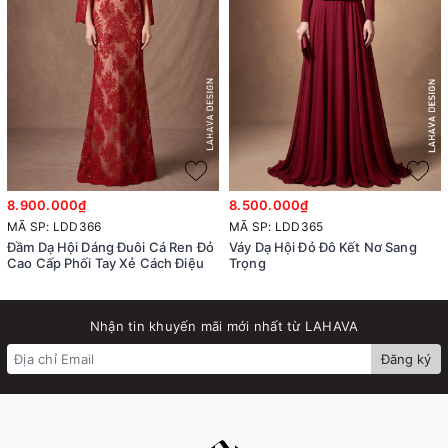
8.900.000₫
8.500.000₫
MÃ SP: LDD366
MÃ SP: LDD365
Đầm Dạ Hội Dáng Đuôi Cá Ren Đỏ
Váy Dạ Hội Đỏ Đô Kết Nơ Sang
Cao Cấp Phối Tay Xẻ Cách Điệu
Trọng
Nhận tin khuyến mãi mới nhất từ LAHAVA
Đăng ký