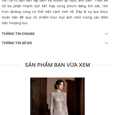
tiết ca-rô đan xen lấp lánh và huyền ảo dưới ánh đèn. Thiết kế
cổ ba phân thanh lịch kết hợp cùng phom dáng ôm sát, tôn
trọn đường cong cơ thể một cách tinh tế. Đây là sự lựa chọn
hoàn hảo để quý cô chiếm trọn mọi ánh nhìn trong các đêm
tiệc thượng lưu.
THÔNG TIN CHUNG
THÔNG TIN SỐ ĐO
SẢN PHẨM BẠN VỪA XEM