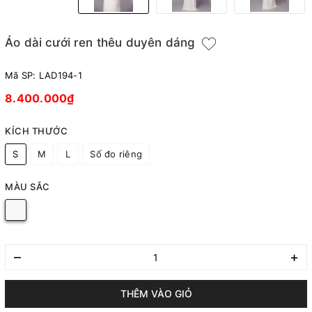
Áo dài cưới ren thêu duyên dáng
Mã SP:
LAD194-1
8.400.000₫
KÍCH THƯỚC
S
M
L
Số đo riêng
MÀU SẮC
–
+
THÊM VÀO GIỎ