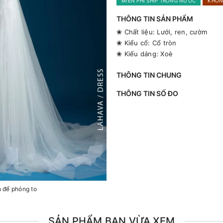
MIỄN PHÍ SHIP TRONG NƯỚC
KHÔN
THÔNG TIN SẢN PHẨM
❀ Chất liệu: Lưới, ren, cườm
❀ Kiểu cổ: Cổ tròn
❀ Kiểu dáng: Xoè
THÔNG TIN CHUNG
THÔNG TIN SỐ ĐO
h để phóng to
SẢN PHẨM BẠN VỪA XEM