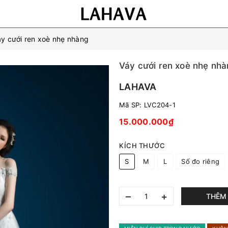
y cưới ren xoè nhẹ nhàng
Váy cưới ren xoè nhẹ nh
LAHAVA
Mã SP:
LVC204-1
15.000.000₫
KÍCH THƯỚC
S
M
L
Số đo riêng
–
+
THÊM 