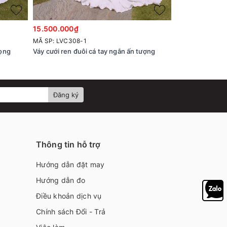
15.500.000₫
15.700.000₫
MÃ SP: LVC308-1
MÃ SP: LVC307-
rọng
Váy cưới ren đuôi cá tay ngắn ấn tượng
Váy cưới ren th
Đăng ký
Thông tin hỗ trợ
Hướng dẫn đặt may
Hướng dẫn đo
Điều khoản dịch vụ
Chính sách Đổi - Trả