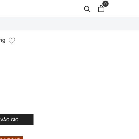
0
àng
VÀO GIỎ