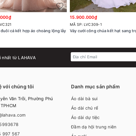
.000₫
15.900.000₫
LVC321
MÃ SP: LVC309-1
 đuôi cá kết hợp áo choàng lộng lẫy
Váy cưới công chúa kết hạt sang t
i nhất từ LAHAVA
ệ với chúng tôi
Danh mục sản phẩm
ễn Văn Trỗi, Phường Phú
Áo dài bà sui
, TPHCM
Áo dài chú rể
@lahava.com
Áo dài dự tiệc
5993678
Đầm dạ hội trung niên
5 997 567