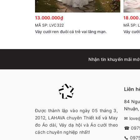
13.000.000₫
18.000
MÃ SP: LVC322
MÃ SP: 
Váy cưới ren đuôi cá trễ vai lãng mạn.
Váy cưới
Nhận tin khuyến mãi mớ
Liên h
84 Nguy
Nhuận
Được thành lập vào ngày 05 tháng 3,
2012, LAHAVA chuyên Thiết kế và May
✉
love
đo Áo dài, Váy dạ hội và Áo cưới theo
☎
097
cách chuyên nghiệp nhất!
📞
097